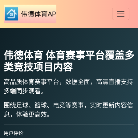
伟德体育
体育赛事平台覆盖多
类竞技项目内容
高品质体育赛事平台，数据全面，
高清直播
支持
多端同步观看。
围绕足球、篮球、电竞等赛事，
实时更新内容信
息
，体验更高效。
用户评论