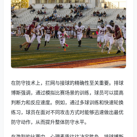
在防守技术上，拦网与接球的精确性至关重要。排球
博斯强调，通过模拟比赛场景的训练，球员可以提高
判断力和反应速度。例如，通过多球训练和快速轮换
练习，球员在面对不同攻击方式时能够迅速做出最优
防守动作，从而提升整体防守水平。
在激烈的比赛中，心理素质往往决定胜负。排球博斯