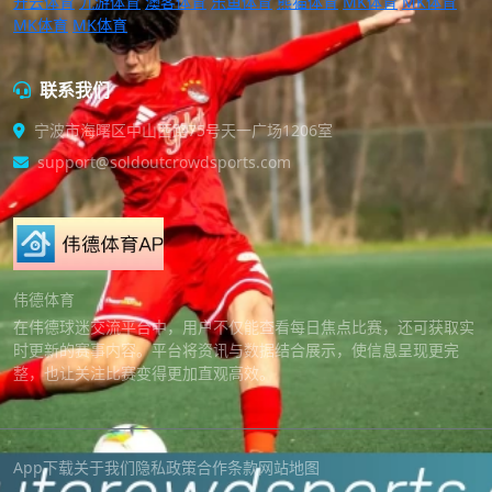
开云体育
九游体育
澳客体育
乐鱼体育
熊猫体育
MK体育
MK体育
MK体育
MK体育
联系我们
宁波市海曙区中山西路75号天一广场1206室
support@soldoutcrowdsports.com
伟德体育
在伟德球迷交流平台中，用户不仅能查看每日焦点比赛，还可获取实
时更新的赛事内容。平台将资讯与数据结合展示，使信息呈现更完
整，也让关注比赛变得更加直观高效。
App下载
关于我们
隐私政策
合作条款
网站地图