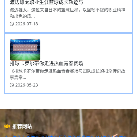
渡边雄太职业生涯篮球成长轨迹与
渡边雄太，这位来自日本的篮球巨星，以坚韧不拔的职业精神
和出色的场...
2026-07-18
排球卡罗尔带你走进热血青春赛场
《排球卡罗尔带你走进热血青春赛场与团队成长的扣杀传奇故
事篇章...
2026-05-23
推荐网站