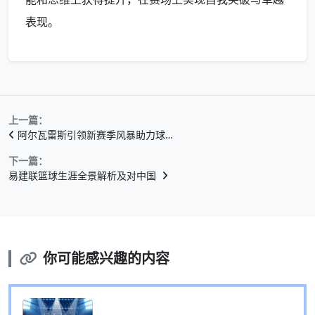
表现。
上一篇：
阿尔瓦雷斯引领新赛季风暴助力球…
下一篇：
易建联篮球生涯全景解析及对中国
你可能感兴趣的内容