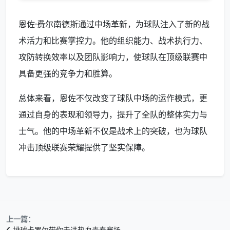
恩佐·费尔南德斯通过中场革新，为球队注入了新的战
术活力和比赛掌控力。他的组织能力、战术执行力、
攻防转换效率以及团队影响力，使球队在顶级联赛中
具备更强的竞争力和胜算。
总体来看，恩佐不仅改变了球队中场的运作模式，更
通过自身的表现和领导力，提升了全队的整体实力与
士气。他的中场革新不仅是战术上的突破，也为球队
冲击顶级联赛荣耀提供了坚实保障。
上一篇：
排球卡罗尔带你走进热血青春赛场…