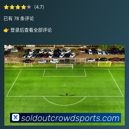
⭐⭐⭐⭐☆（4.7）
已有 78 条评论
👉 登录后查看全部评论