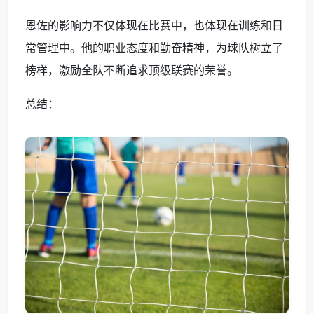
恩佐的影响力不仅体现在比赛中，也体现在训练和日
常管理中。他的职业态度和勤奋精神，为球队树立了
榜样，激励全队不断追求顶级联赛的荣誉。
总结：