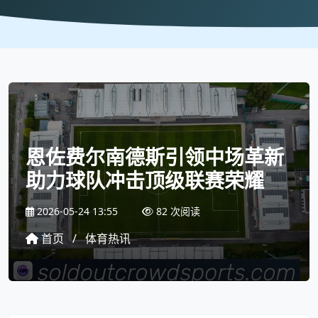
恩佐费尔南德斯引领中场革新
助力球队冲击顶级联赛荣耀
2026-05-24 13:55
82 次阅读
首页
/
体育热讯